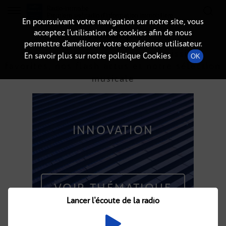
Radio-immo.be
Premiere webradio d'information immobiliere
En poursuivant votre navigation sur notre site, vous
acceptez l’utilisation de cookies afin de nous
12 thématiques
permettre d’améliorer votre expérience utilisateur.
Chaque jour, retrouvez vos émissions
En savoir plus sur notre politique Cookies
OK
favorites, nos flash actus et notre sélection
musicale
INNOVATION
VOIR THÉMATIQUE
Lancer l'écoute de la radio