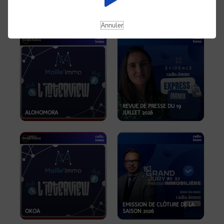
OPPORTUNITÉS… ET SI LE BON
PLAN SE TROUVAIT LÀ OÙ ON
EMISSION SPÉCIALE SIBCA
NE REGARDE PAS ASSEZ ?
2026
Annuler
REVUE DE PRESSE DU 19
ALOHOMORA
JUILLET 2026
EMISSION DE CLÔTURE DE LA
OKOA
SAISON 2026