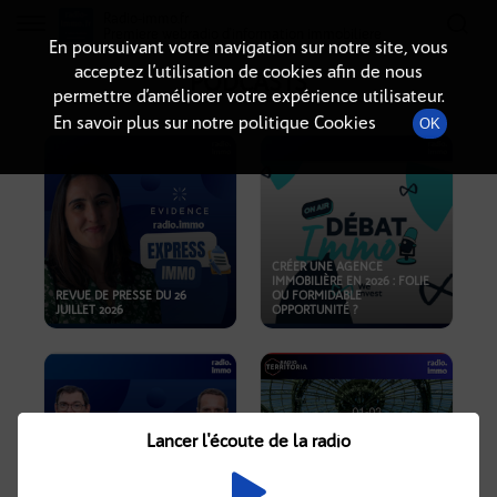
Radio-immo.fr
Premiere webradio d'information immobiliere
En poursuivant votre navigation sur notre site, vous
acceptez l’utilisation de cookies afin de nous
PODCASTS
permettre d’améliorer votre expérience utilisateur.
En savoir plus sur notre politique Cookies
OK
CRÉER UNE AGENCE
IMMOBILIÈRE EN 2026 : FOLIE
REVUE DE PRESSE DU 26
OU FORMIDABLE
JUILLET 2026
OPPORTUNITÉ ?
Lancer l'écoute de la radio
CRISE IMMOBILIÈRE, PRIX EN
BAISSE, NOUVELLES