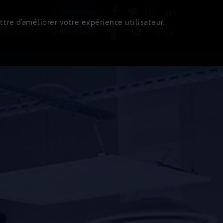
Newsletter
ttre d’améliorer votre expérience utilisateur.
 de l'immo
Evénements
Login