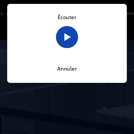
e, vous acceptez l’utilisation de cookies afin de nous perme
Écouter
Le direct
Thématiques
La radio
Le mag
En savoir plus sur notre politique Cookies
OK
Annuler