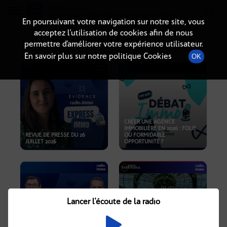
Radio-immo.fr
Premiere webradio d'information immobiliere
En poursuivant votre navigation sur notre site, vous
acceptez l’utilisation de cookies afin de nous
PODCASTS
permettre d’améliorer votre expérience utilisateur.
En savoir plus sur notre politique Cookies
OK
CRÉER UNE AGENCE
IMMOBILIÈRE EN 2026 : FOLIE
REVUE DE PRESSE DU 26
OU FORMIDABLE
JUILLET 2026
OPPORTUNITÉ ?
Lancer l'écoute de la radio
CRISE IMMOBILIÈRE, PRIX EN
BAISSE, NOUVELLES