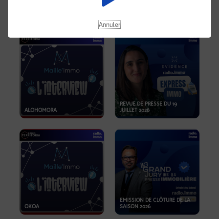
OPPORTUNITÉS… ET SI LE BON
PLAN SE TROUVAIT LÀ OÙ ON
EMISSION SPÉCIALE SIBCA
NE REGARDE PAS ASSEZ ?
2026
Annuler
REVUE DE PRESSE DU 19
ALOHOMORA
JUILLET 2026
EMISSION DE CLÔTURE DE LA
OKOA
SAISON 2026