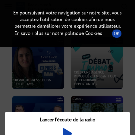
Radio-immo.fr
Premiere webradio d'information immobiliere
En poursuivant votre navigation sur notre site, vous
acceptez l’utilisation de cookies afin de nous
PODCASTS
permettre d’améliorer votre expérience utilisateur.
En savoir plus sur notre politique Cookies
OK
CRÉER UNE AGENCE
IMMOBILIÈRE EN 2026 : FOLIE
REVUE DE PRESSE DU 26
OU FORMIDABLE
JUILLET 2026
OPPORTUNITÉ ?
Lancer l'écoute de la radio
CRISE IMMOBILIÈRE, PRIX EN
BAISSE, NOUVELLES