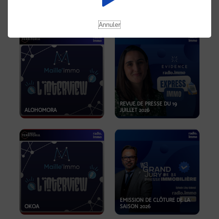
OPPORTUNITÉS… ET SI LE BON
PLAN SE TROUVAIT LÀ OÙ ON
EMISSION SPÉCIALE SIBCA
NE REGARDE PAS ASSEZ ?
2026
Annuler
REVUE DE PRESSE DU 19
ALOHOMORA
JUILLET 2026
EMISSION DE CLÔTURE DE LA
OKOA
SAISON 2026