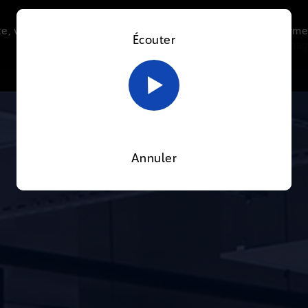
e, vous acceptez l’utilisation de cookies afin de nous perme
Écouter
Le direct
Thématiques
La radio
Le mag
En savoir plus sur notre politique Cookies
OK
Annuler