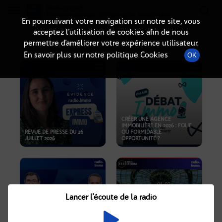
Radio-immo.fr
Premiere webradio d'information immobiliere
En poursuivant votre navigation sur notre site, vous
acceptez l’utilisation de cookies afin de nous
PODCASTS
permettre d’améliorer votre expérience utilisateur.
En savoir plus sur notre politique Cookies
OK
CRÉER UNE AGENCE
IMMOBILIÈRE EN 2026 : FOLIE
REVUE DE PRESSE DU 26
OU FORMIDABLE
JUILLET 2026
OPPORTUNITÉ ?
Lancer l'écoute de la radio
CRISE IMMOBILIÈRE, PRIX EN
BAISSE, NOUVELLES