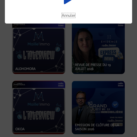
OPPORTUNITÉS… ET SI LE BON
PLAN SE TROUVAIT LÀ OÙ ON
EMISSION SPÉCIALE SIBCA
NE REGARDE PAS ASSEZ ?
2026
Annuler
REVUE DE PRESSE DU 19
ALOHOMORA
JUILLET 2026
EMISSION DE CLÔTURE DE LA
OKOA
SAISON 2026