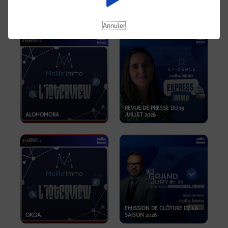
OPPORTUNITÉS… ET SI LE BON
PLAN SE TROUVAIT LÀ OÙ ON
EMISSION SPÉCIALE SIBCA
NE REGARDE PAS ASSEZ ?
2026
Annuler
REVUE DE PRESSE DU 19
ALOHOMORA
JUILLET 2026
EMISSION DE CLÔTURE DE LA
OKOA
SAISON 2026