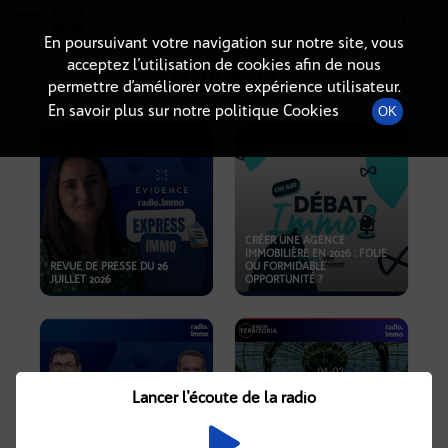
Radio-immo.fr
Premiere webradio d'information immobiliere
En poursuivant votre navigation sur notre site, vous
acceptez l’utilisation de cookies afin de nous
PODCASTS
permettre d’améliorer votre expérience utilisateur.
En savoir plus sur notre politique Cookies
OK
CRÉER UNE AGENCE
IMMOBILIÈRE EN 2026 : FOLIE
REVUE DE PRESSE DU 26
OU FORMIDABLE
JUILLET 2026
OPPORTUNITÉ ?
Lancer l'écoute de la radio
CRISE IMMOBILIÈRE, PRIX EN
BAISSE, NOUVELLES