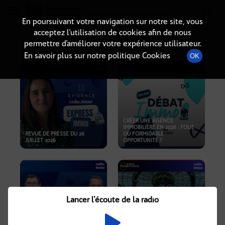
Radio-immo.fr
Premiere webradio d'information immobiliere
En poursuivant votre navigation sur notre site, vous
acceptez l’utilisation de cookies afin de nous
PODCASTS
permettre d’améliorer votre expérience utilisateur.
En savoir plus sur notre politique Cookies
OK
CRÉER UNE AGENCE
IMMOBILIÈRE EN 2026 : FOLIE
REVUE DE PRESSE DU 26
OU FORMIDABLE
JUILLET 2026
OPPORTUNITÉ ?
Lancer l'écoute de la radio
CRISE IMMOBILIÈRE, PRIX EN
BAISSE, NOUVELLES