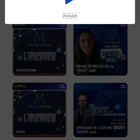
OPPORTUNITÉS… ET SI LE BON
PLAN SE TROUVAIT LÀ OÙ ON
EMISSION SPÉCIALE SIBCA
NE REGARDE PAS ASSEZ ?
2026
Annuler
REVUE DE PRESSE DU 19
ALOHOMORA
JUILLET 2026
EMISSION DE CLÔTURE DE LA
OKOA
SAISON 2026