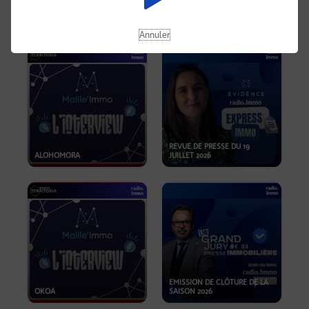
OPPORTUNITÉS… ET SI LE BON
PLAN SE TROUVAIT LÀ OÙ ON
EMISSION SPÉCIALE SIBCA
NE REGARDE PAS ASSEZ ?
2026
Annuler
REVUE DE PRESSE DU 19
ALOHOMORA
JUILLET 2026
EMISSION DE CLÔTURE DE LA
OKOA
SAISON 2026