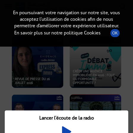
Radio-immo.fr
Premiere webradio d'information immobiliere
En poursuivant votre navigation sur notre site, vous
acceptez l’utilisation de cookies afin de nous
PODCASTS
permettre d’améliorer votre expérience utilisateur.
En savoir plus sur notre politique Cookies
OK
CRÉER UNE AGENCE
IMMOBILIÈRE EN 2026 : FOLIE
REVUE DE PRESSE DU 26
OU FORMIDABLE
JUILLET 2026
OPPORTUNITÉ ?
Lancer l'écoute de la radio
CRISE IMMOBILIÈRE, PRIX EN
BAISSE, NOUVELLES