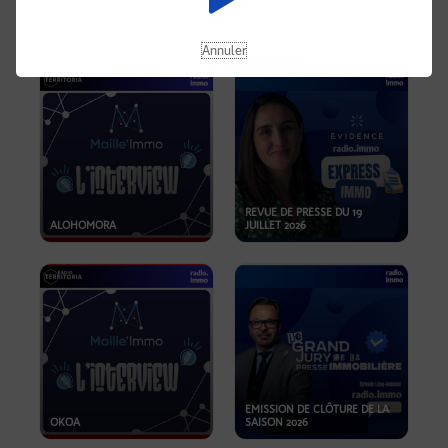
OPPORTUNITÉS… ET SI LE BON
PLAN SE TROUVAIT LÀ OÙ ON
EMISSION SPÉCIALE SIBCA
NE REGARDE PAS ASSEZ ?
2026
Annuler
REVUE DE PRESSE DU 19
ALOHOMORA
JUILLET 2026
EMISSION DE CLÔTURE DE LA
OKOA
SAISON 2026