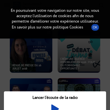
Radio-immo.fr
Premiere webradio d'information immobiliere
En poursuivant votre navigation sur notre site, vous
acceptez l’utilisation de cookies afin de nous
PODCASTS
permettre d’améliorer votre expérience utilisateur.
En savoir plus sur notre politique Cookies
OK
CRÉER UNE AGENCE
IMMOBILIÈRE EN 2026 : FOLIE
REVUE DE PRESSE DU 26
OU FORMIDABLE
JUILLET 2026
OPPORTUNITÉ ?
Lancer l'écoute de la radio
CRISE IMMOBILIÈRE, PRIX EN
BAISSE, NOUVELLES