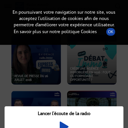
Radio-immo.fr
Premiere webradio d'information immobiliere
En poursuivant votre navigation sur notre site, vous
acceptez l’utilisation de cookies afin de nous
PODCASTS
permettre d’améliorer votre expérience utilisateur.
En savoir plus sur notre politique Cookies
OK
CRÉER UNE AGENCE
IMMOBILIÈRE EN 2026 : FOLIE
REVUE DE PRESSE DU 26
OU FORMIDABLE
JUILLET 2026
OPPORTUNITÉ ?
Lancer l'écoute de la radio
CRISE IMMOBILIÈRE, PRIX EN
BAISSE, NOUVELLES