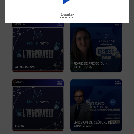
OPPORTUNITÉS… ET SI LE BON
PLAN SE TROUVAIT LÀ OÙ ON
EMISSION SPÉCIALE SIBCA
NE REGARDE PAS ASSEZ ?
2026
Annuler
REVUE DE PRESSE DU 19
ALOHOMORA
JUILLET 2026
EMISSION DE CLÔTURE DE LA
OKOA
SAISON 2026