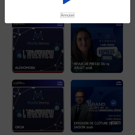
OPPORTUNITÉS… ET SI LE BON
PLAN SE TROUVAIT LÀ OÙ ON
EMISSION SPÉCIALE SIBCA
NE REGARDE PAS ASSEZ ?
2026
Annuler
REVUE DE PRESSE DU 19
ALOHOMORA
JUILLET 2026
EMISSION DE CLÔTURE DE LA
OKOA
SAISON 2026