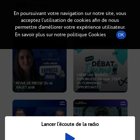
Radio-immo.fr
Premiere webradio d'information immobiliere
En poursuivant votre navigation sur notre site, vous
acceptez l’utilisation de cookies afin de nous
PODCASTS
permettre d’améliorer votre expérience utilisateur.
En savoir plus sur notre politique Cookies
OK
CRÉER UNE AGENCE
IMMOBILIÈRE EN 2026 : FOLIE
REVUE DE PRESSE DU 26
OU FORMIDABLE
JUILLET 2026
OPPORTUNITÉ ?
Lancer l'écoute de la radio
CRISE IMMOBILIÈRE, PRIX EN
BAISSE, NOUVELLES