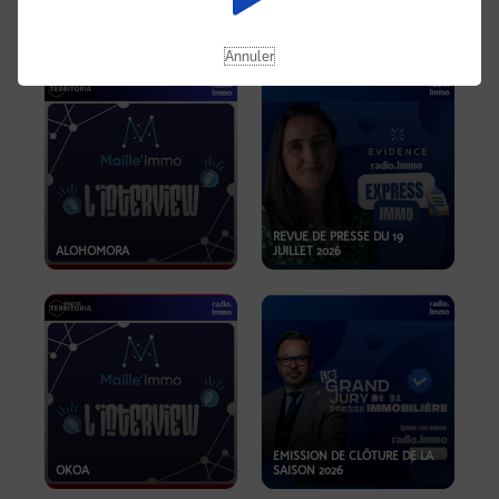
OPPORTUNITÉS… ET SI LE BON
PLAN SE TROUVAIT LÀ OÙ ON
EMISSION SPÉCIALE SIBCA
NE REGARDE PAS ASSEZ ?
2026
Annuler
REVUE DE PRESSE DU 19
ALOHOMORA
JUILLET 2026
EMISSION DE CLÔTURE DE LA
OKOA
SAISON 2026