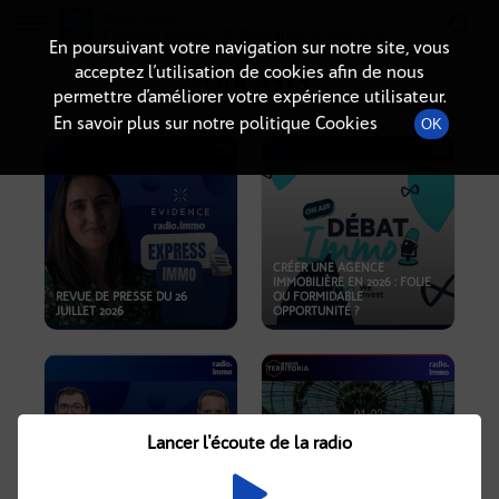
Radio-immo.fr
Premiere webradio d'information immobiliere
En poursuivant votre navigation sur notre site, vous
acceptez l’utilisation de cookies afin de nous
PODCASTS
permettre d’améliorer votre expérience utilisateur.
En savoir plus sur notre politique Cookies
OK
CRÉER UNE AGENCE
IMMOBILIÈRE EN 2026 : FOLIE
REVUE DE PRESSE DU 26
OU FORMIDABLE
JUILLET 2026
OPPORTUNITÉ ?
Lancer l'écoute de la radio
CRISE IMMOBILIÈRE, PRIX EN
BAISSE, NOUVELLES