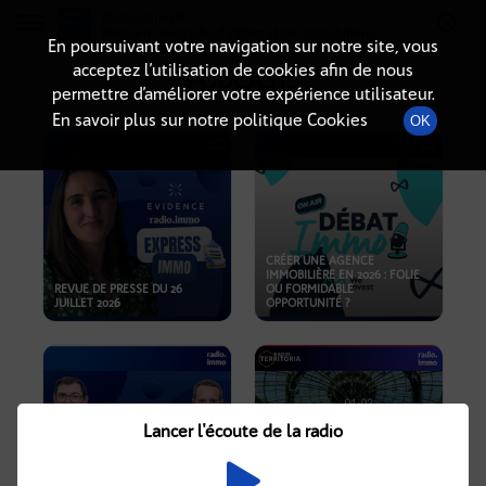
Radio-immo.fr
Premiere webradio d'information immobiliere
En poursuivant votre navigation sur notre site, vous
acceptez l’utilisation de cookies afin de nous
PODCASTS
permettre d’améliorer votre expérience utilisateur.
En savoir plus sur notre politique Cookies
OK
CRÉER UNE AGENCE
IMMOBILIÈRE EN 2026 : FOLIE
REVUE DE PRESSE DU 26
OU FORMIDABLE
JUILLET 2026
OPPORTUNITÉ ?
Lancer l'écoute de la radio
CRISE IMMOBILIÈRE, PRIX EN
BAISSE, NOUVELLES