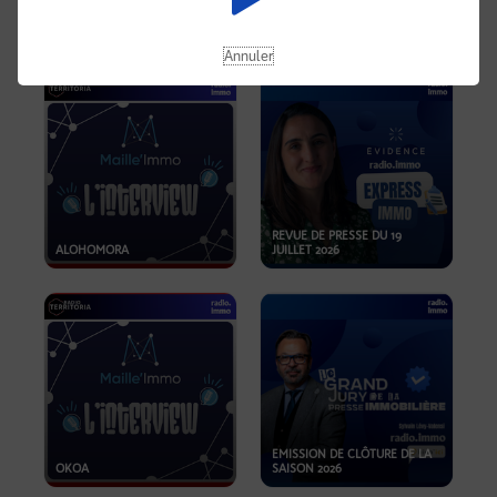
OPPORTUNITÉS… ET SI LE BON
PLAN SE TROUVAIT LÀ OÙ ON
EMISSION SPÉCIALE SIBCA
NE REGARDE PAS ASSEZ ?
2026
Annuler
REVUE DE PRESSE DU 19
ALOHOMORA
JUILLET 2026
EMISSION DE CLÔTURE DE LA
OKOA
SAISON 2026