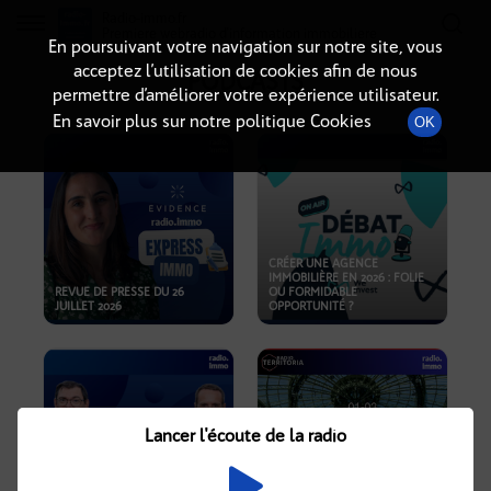
Radio-immo.fr
Premiere webradio d'information immobiliere
En poursuivant votre navigation sur notre site, vous
acceptez l’utilisation de cookies afin de nous
PODCASTS
permettre d’améliorer votre expérience utilisateur.
En savoir plus sur notre politique Cookies
OK
CRÉER UNE AGENCE
IMMOBILIÈRE EN 2026 : FOLIE
REVUE DE PRESSE DU 26
OU FORMIDABLE
JUILLET 2026
OPPORTUNITÉ ?
Lancer l'écoute de la radio
CRISE IMMOBILIÈRE, PRIX EN
BAISSE, NOUVELLES