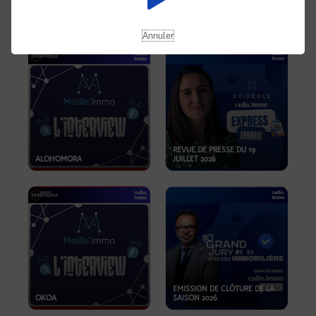
OPPORTUNITÉS… ET SI LE BON
PLAN SE TROUVAIT LÀ OÙ ON
EMISSION SPÉCIALE SIBCA
NE REGARDE PAS ASSEZ ?
2026
Annuler
REVUE DE PRESSE DU 19
ALOHOMORA
JUILLET 2026
EMISSION DE CLÔTURE DE LA
OKOA
SAISON 2026