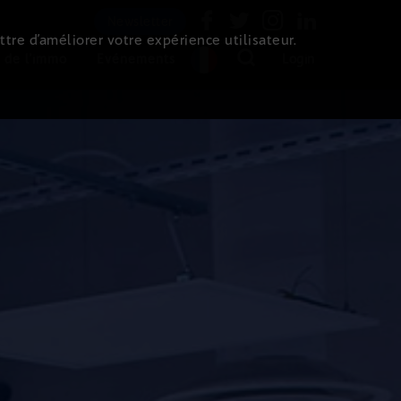
Newsletter
ttre d’améliorer votre expérience utilisateur.
 de l'immo
Evénements
Login