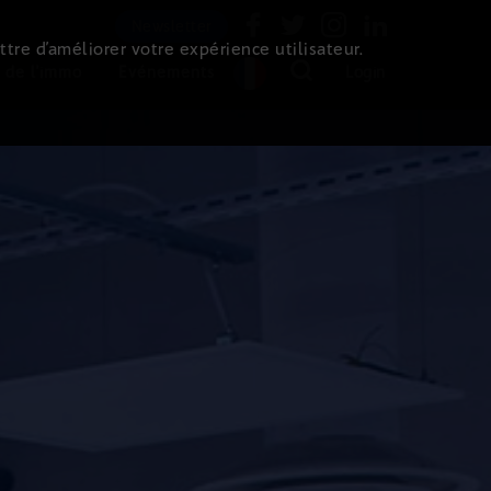
Newsletter
ttre d’améliorer votre expérience utilisateur.
 de l'immo
Evénements
Login