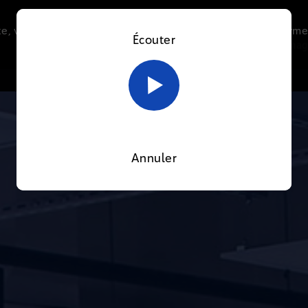
e, vous acceptez l’utilisation de cookies afin de nous perme
Écouter
Le direct
Thématiques
La radio
Le mag
En savoir plus sur notre politique Cookies
OK
Annuler