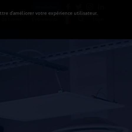
Newsletter
ttre d’améliorer votre expérience utilisateur.
 de l'immo
Evénements
Login