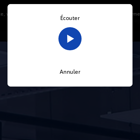
e, vous acceptez l’utilisation de cookies afin de nous perme
Écouter
Le direct
Thématiques
La radio
Le mag
En savoir plus sur notre politique Cookies
OK
Annuler