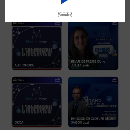
OPPORTUNITÉS… ET SI LE BON
PLAN SE TROUVAIT LÀ OÙ ON
EMISSION SPÉCIALE SIBCA
NE REGARDE PAS ASSEZ ?
2026
Annuler
REVUE DE PRESSE DU 19
ALOHOMORA
JUILLET 2026
EMISSION DE CLÔTURE DE LA
OKOA
SAISON 2026