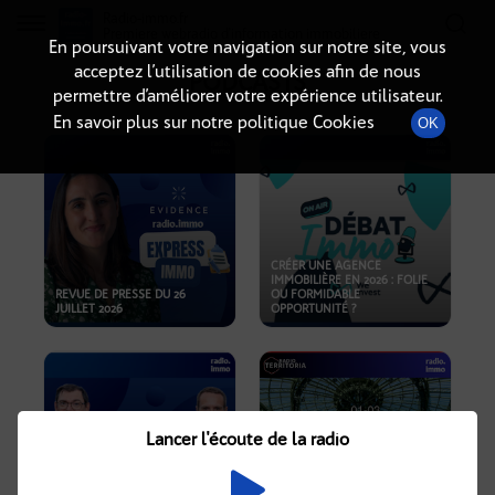
Radio-immo.fr
Premiere webradio d'information immobiliere
En poursuivant votre navigation sur notre site, vous
acceptez l’utilisation de cookies afin de nous
PODCASTS
permettre d’améliorer votre expérience utilisateur.
En savoir plus sur notre politique Cookies
OK
CRÉER UNE AGENCE
IMMOBILIÈRE EN 2026 : FOLIE
REVUE DE PRESSE DU 26
OU FORMIDABLE
JUILLET 2026
OPPORTUNITÉ ?
Lancer l'écoute de la radio
CRISE IMMOBILIÈRE, PRIX EN
BAISSE, NOUVELLES