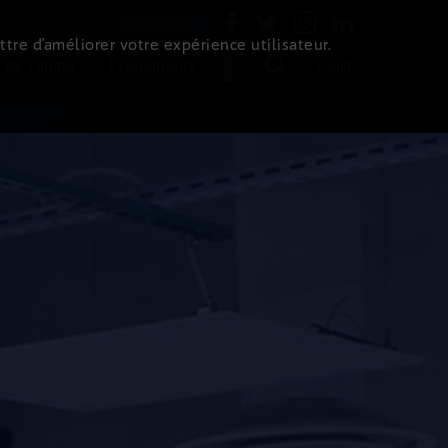
Newsletter
ttre d’améliorer votre expérience utilisateur.
 de l'immo
Evénements
Login