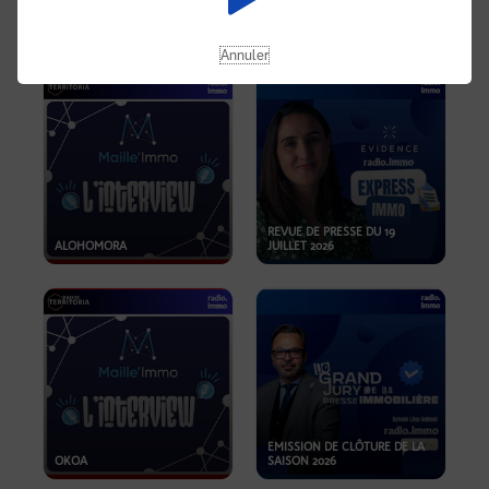
OPPORTUNITÉS… ET SI LE BON
PLAN SE TROUVAIT LÀ OÙ ON
EMISSION SPÉCIALE SIBCA
NE REGARDE PAS ASSEZ ?
2026
Annuler
REVUE DE PRESSE DU 19
ALOHOMORA
JUILLET 2026
EMISSION DE CLÔTURE DE LA
OKOA
SAISON 2026