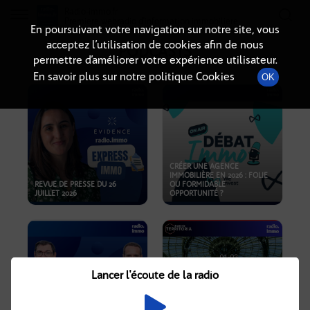
Radio-immo.fr
Premiere webradio d'information immobiliere
En poursuivant votre navigation sur notre site, vous
acceptez l’utilisation de cookies afin de nous
PODCASTS
permettre d’améliorer votre expérience utilisateur.
En savoir plus sur notre politique Cookies
OK
CRÉER UNE AGENCE
IMMOBILIÈRE EN 2026 : FOLIE
REVUE DE PRESSE DU 26
OU FORMIDABLE
JUILLET 2026
OPPORTUNITÉ ?
Lancer l'écoute de la radio
CRISE IMMOBILIÈRE, PRIX EN
BAISSE, NOUVELLES