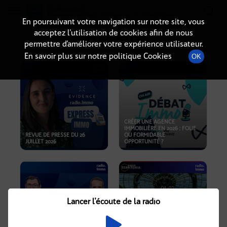
Radio-immo.fr
Premiere webradio d'information immobiliere
En poursuivant votre navigation sur notre site, vous
acceptez l’utilisation de cookies afin de nous
PODCASTS
permettre d’améliorer votre expérience utilisateur.
En savoir plus sur notre politique Cookies
OK
CRÉER UNE AGENCE
IMMOBILIÈRE EN 2026 : FOLIE
REVUE DE PRESSE DU 26
OU FORMIDABLE
JUILLET 2026
OPPORTUNITÉ ?
Lancer l'écoute de la radio
CRISE IMMOBILIÈRE, PRIX EN
BAISSE, NOUVELLES