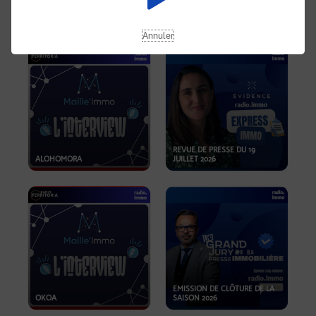
OPPORTUNITÉS… ET SI LE BON
PLAN SE TROUVAIT LÀ OÙ ON
EMISSION SPÉCIALE SIBCA
NE REGARDE PAS ASSEZ ?
2026
Annuler
REVUE DE PRESSE DU 19
ALOHOMORA
JUILLET 2026
EMISSION DE CLÔTURE DE LA
OKOA
SAISON 2026