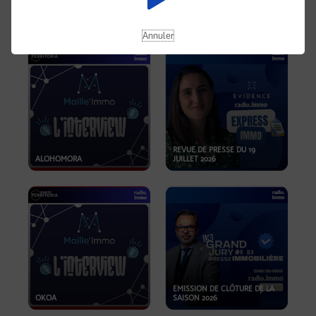
OPPORTUNITÉS… ET SI LE BON
PLAN SE TROUVAIT LÀ OÙ ON
EMISSION SPÉCIALE SIBCA
NE REGARDE PAS ASSEZ ?
2026
Annuler
REVUE DE PRESSE DU 19
ALOHOMORA
JUILLET 2026
EMISSION DE CLÔTURE DE LA
OKOA
SAISON 2026