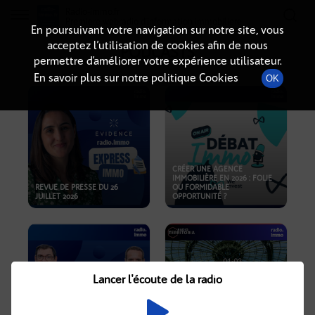
Radio-immo.fr
Premiere webradio d'information immobiliere
En poursuivant votre navigation sur notre site, vous
acceptez l’utilisation de cookies afin de nous
PODCASTS
permettre d’améliorer votre expérience utilisateur.
En savoir plus sur notre politique Cookies
OK
CRÉER UNE AGENCE
IMMOBILIÈRE EN 2026 : FOLIE
REVUE DE PRESSE DU 26
OU FORMIDABLE
JUILLET 2026
OPPORTUNITÉ ?
Lancer l'écoute de la radio
CRISE IMMOBILIÈRE, PRIX EN
BAISSE, NOUVELLES