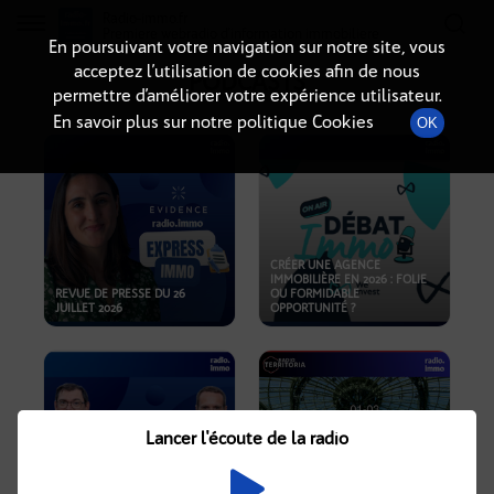
Radio-immo.fr
Premiere webradio d'information immobiliere
En poursuivant votre navigation sur notre site, vous
acceptez l’utilisation de cookies afin de nous
PODCASTS
permettre d’améliorer votre expérience utilisateur.
En savoir plus sur notre politique Cookies
OK
CRÉER UNE AGENCE
IMMOBILIÈRE EN 2026 : FOLIE
REVUE DE PRESSE DU 26
OU FORMIDABLE
JUILLET 2026
OPPORTUNITÉ ?
Lancer l'écoute de la radio
CRISE IMMOBILIÈRE, PRIX EN
BAISSE, NOUVELLES