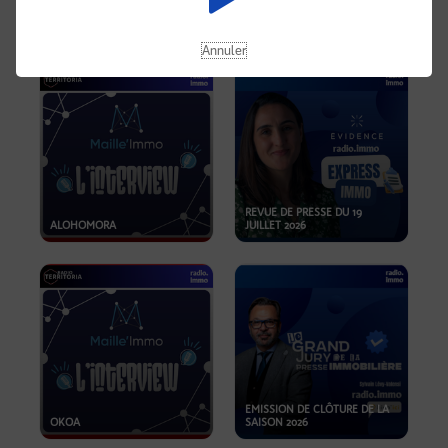
OPPORTUNITÉS… ET SI LE BON
PLAN SE TROUVAIT LÀ OÙ ON
EMISSION SPÉCIALE SIBCA
NE REGARDE PAS ASSEZ ?
2026
Annuler
REVUE DE PRESSE DU 19
ALOHOMORA
JUILLET 2026
EMISSION DE CLÔTURE DE LA
OKOA
SAISON 2026