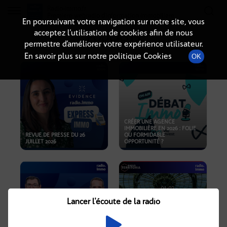
Radio-immo.fr
Premiere webradio d'information immobiliere
En poursuivant votre navigation sur notre site, vous
acceptez l’utilisation de cookies afin de nous
PODCASTS
permettre d’améliorer votre expérience utilisateur.
En savoir plus sur notre politique Cookies
OK
CRÉER UNE AGENCE
IMMOBILIÈRE EN 2026 : FOLIE
REVUE DE PRESSE DU 26
OU FORMIDABLE
JUILLET 2026
OPPORTUNITÉ ?
Lancer l'écoute de la radio
CRISE IMMOBILIÈRE, PRIX EN
BAISSE, NOUVELLES