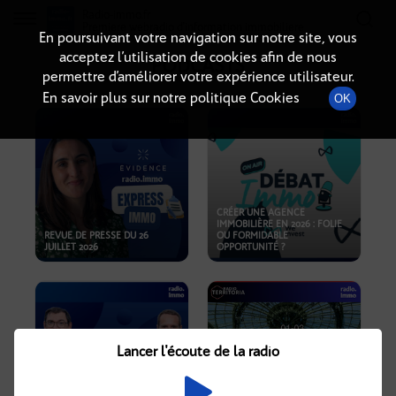
Radio-immo.fr
Premiere webradio d'information immobiliere
En poursuivant votre navigation sur notre site, vous
acceptez l’utilisation de cookies afin de nous
PODCASTS
permettre d’améliorer votre expérience utilisateur.
En savoir plus sur notre politique Cookies
OK
CRÉER UNE AGENCE
IMMOBILIÈRE EN 2026 : FOLIE
REVUE DE PRESSE DU 26
OU FORMIDABLE
JUILLET 2026
OPPORTUNITÉ ?
Lancer l'écoute de la radio
CRISE IMMOBILIÈRE, PRIX EN
BAISSE, NOUVELLES