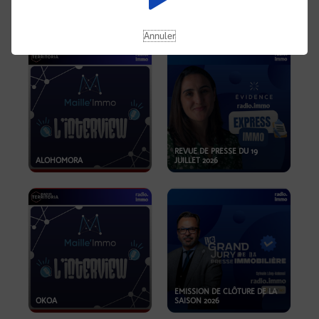
OPPORTUNITÉS… ET SI LE BON
PLAN SE TROUVAIT LÀ OÙ ON
EMISSION SPÉCIALE SIBCA
NE REGARDE PAS ASSEZ ?
2026
Annuler
REVUE DE PRESSE DU 19
ALOHOMORA
JUILLET 2026
EMISSION DE CLÔTURE DE LA
OKOA
SAISON 2026