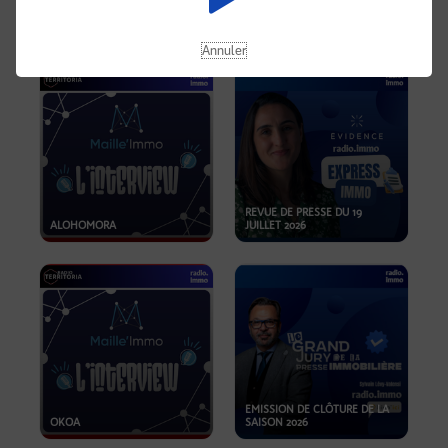
OPPORTUNITÉS… ET SI LE BON
PLAN SE TROUVAIT LÀ OÙ ON
EMISSION SPÉCIALE SIBCA
NE REGARDE PAS ASSEZ ?
2026
Annuler
REVUE DE PRESSE DU 19
ALOHOMORA
JUILLET 2026
EMISSION DE CLÔTURE DE LA
OKOA
SAISON 2026