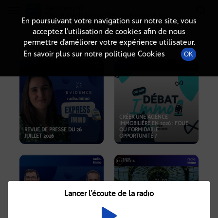
Radio-immo.fr
Premiere webradio d'information immobiliere
En poursuivant votre navigation sur notre site, vous
acceptez l’utilisation de cookies afin de nous
PODCASTS
permettre d’améliorer votre expérience utilisateur.
En savoir plus sur notre politique Cookies
OK
CRÉER UNE AGENCE
IMMOBILIÈRE EN 2026 : FOLIE
REVUE DE PRESSE DU 26
OU FORMIDABLE
JUILLET 2026
OPPORTUNITÉ ?
Lancer l'écoute de la radio
CRISE IMMOBILIÈRE, PRIX EN
BAISSE, NOUVELLES