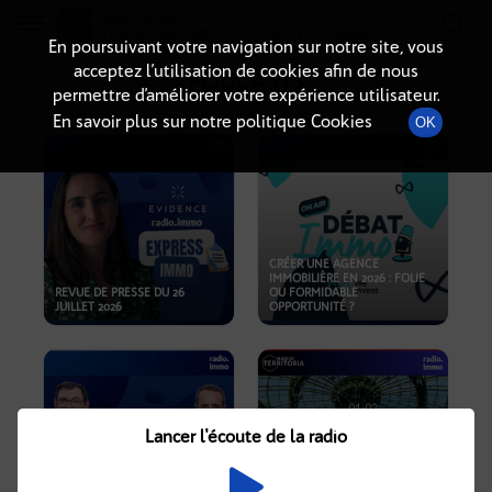
Radio-immo.fr
Premiere webradio d'information immobiliere
En poursuivant votre navigation sur notre site, vous
acceptez l’utilisation de cookies afin de nous
PODCASTS
permettre d’améliorer votre expérience utilisateur.
En savoir plus sur notre politique Cookies
OK
CRÉER UNE AGENCE
IMMOBILIÈRE EN 2026 : FOLIE
REVUE DE PRESSE DU 26
OU FORMIDABLE
JUILLET 2026
OPPORTUNITÉ ?
Lancer l'écoute de la radio
CRISE IMMOBILIÈRE, PRIX EN
BAISSE, NOUVELLES