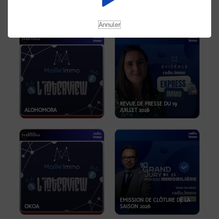
OPPORTUNITÉS… ET SI LE BON
PLAN SE TROUVAIT LÀ OÙ ON
EMISSION SPÉCIALE SIBCA
NE REGARDE PAS ASSEZ ?
2026
Annuler
REVUE DE PRESSE DU 19
ALOHOMORA
JUILLET 2026
EMISSION DE CLÔTURE DE LA
OKOA
SAISON 2026