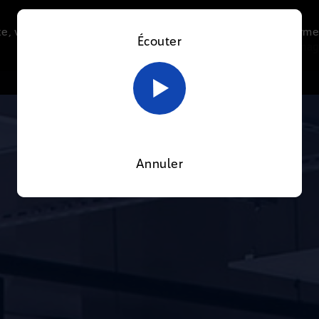
e, vous acceptez l’utilisation de cookies afin de nous perme
Écouter
Le direct
Thématiques
La radio
Le mag
En savoir plus sur notre politique Cookies
OK
Annuler