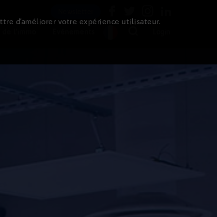
Newsletter
ttre d’améliorer votre expérience utilisateur.
 de l'immo
Evénements
Login