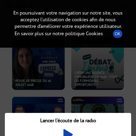
Radio-immo.fr
Premiere webradio d'information immobiliere
En poursuivant votre navigation sur notre site, vous
acceptez l’utilisation de cookies afin de nous
PODCASTS
permettre d’améliorer votre expérience utilisateur.
En savoir plus sur notre politique Cookies
OK
CRÉER UNE AGENCE
IMMOBILIÈRE EN 2026 : FOLIE
REVUE DE PRESSE DU 26
OU FORMIDABLE
JUILLET 2026
OPPORTUNITÉ ?
Lancer l'écoute de la radio
CRISE IMMOBILIÈRE, PRIX EN
BAISSE, NOUVELLES