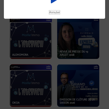
OPPORTUNITÉS… ET SI LE BON
PLAN SE TROUVAIT LÀ OÙ ON
EMISSION SPÉCIALE SIBCA
NE REGARDE PAS ASSEZ ?
2026
Annuler
REVUE DE PRESSE DU 19
ALOHOMORA
JUILLET 2026
EMISSION DE CLÔTURE DE LA
OKOA
SAISON 2026