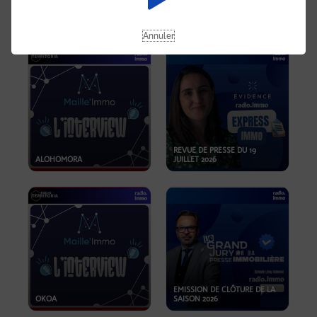
OPPORTUNITÉS… ET SI LE BON
PLAN SE TROUVAIT LÀ OÙ ON
EMISSION SPÉCIALE SIBCA
NE REGARDE PAS ASSEZ ?
2026
Annuler
REVUE DE PRESSE DU 19
ALOHOMORA
JUILLET 2026
EMISSION DE CLÔTURE DE LA
OKOA
SAISON 2026