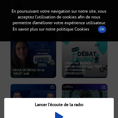
Radio-immo.fr
Premiere webradio d'information immobiliere
En poursuivant votre navigation sur notre site, vous
acceptez l’utilisation de cookies afin de nous
PODCASTS
permettre d’améliorer votre expérience utilisateur.
En savoir plus sur notre politique Cookies
OK
CRÉER UNE AGENCE
IMMOBILIÈRE EN 2026 : FOLIE
REVUE DE PRESSE DU 26
OU FORMIDABLE
JUILLET 2026
OPPORTUNITÉ ?
Lancer l'écoute de la radio
CRISE IMMOBILIÈRE, PRIX EN
BAISSE, NOUVELLES