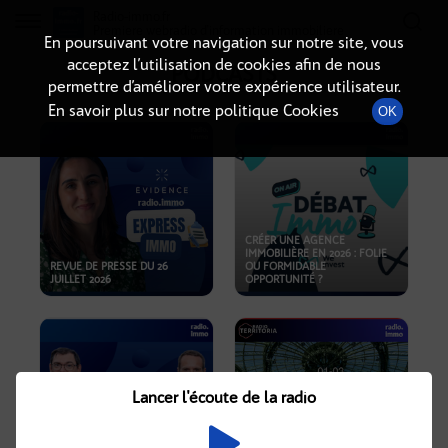
Radio-immo.fr
Premiere webradio d'information immobiliere
En poursuivant votre navigation sur notre site, vous
acceptez l’utilisation de cookies afin de nous
PODCASTS
permettre d’améliorer votre expérience utilisateur.
En savoir plus sur notre politique Cookies
OK
CRÉER UNE AGENCE
IMMOBILIÈRE EN 2026 : FOLIE
REVUE DE PRESSE DU 26
OU FORMIDABLE
JUILLET 2026
OPPORTUNITÉ ?
Lancer l'écoute de la radio
CRISE IMMOBILIÈRE, PRIX EN
BAISSE, NOUVELLES