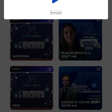
OPPORTUNITÉS… ET SI LE BON
PLAN SE TROUVAIT LÀ OÙ ON
EMISSION SPÉCIALE SIBCA
NE REGARDE PAS ASSEZ ?
2026
Annuler
REVUE DE PRESSE DU 19
ALOHOMORA
JUILLET 2026
EMISSION DE CLÔTURE DE LA
OKOA
SAISON 2026