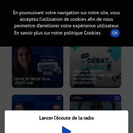
Radio-immo.fr
Premiere webradio d'information immobiliere
En poursuivant votre navigation sur notre site, vous
acceptez l’utilisation de cookies afin de nous
PODCASTS
permettre d’améliorer votre expérience utilisateur.
En savoir plus sur notre politique Cookies
OK
CRÉER UNE AGENCE
IMMOBILIÈRE EN 2026 : FOLIE
REVUE DE PRESSE DU 26
OU FORMIDABLE
JUILLET 2026
OPPORTUNITÉ ?
Lancer l'écoute de la radio
CRISE IMMOBILIÈRE, PRIX EN
BAISSE, NOUVELLES