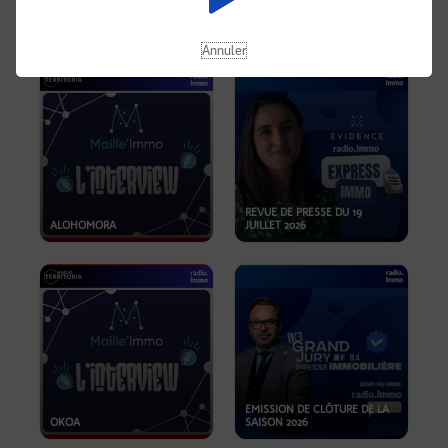
OPPORTUNITÉS… ET SI LE BON
PLAN SE TROUVAIT LÀ OÙ ON
EMISSION SPÉCIALE SIBCA
NE REGARDE PAS ASSEZ ?
2026
Annuler
REVUE DE PRESSE DU 19
ALOHOMORA
JUILLET 2026
EMISSION DE CLÔTURE DE LA
OKOA
SAISON 2026