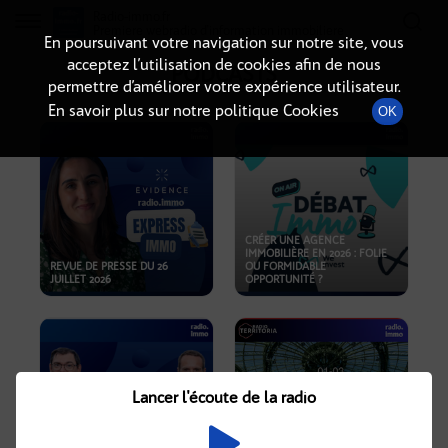
Radio-immo.fr
Premiere webradio d'information immobiliere
En poursuivant votre navigation sur notre site, vous
acceptez l’utilisation de cookies afin de nous
PODCASTS
permettre d’améliorer votre expérience utilisateur.
En savoir plus sur notre politique Cookies
OK
CRÉER UNE AGENCE
IMMOBILIÈRE EN 2026 : FOLIE
REVUE DE PRESSE DU 26
OU FORMIDABLE
JUILLET 2026
OPPORTUNITÉ ?
Lancer l'écoute de la radio
CRISE IMMOBILIÈRE, PRIX EN
BAISSE, NOUVELLES