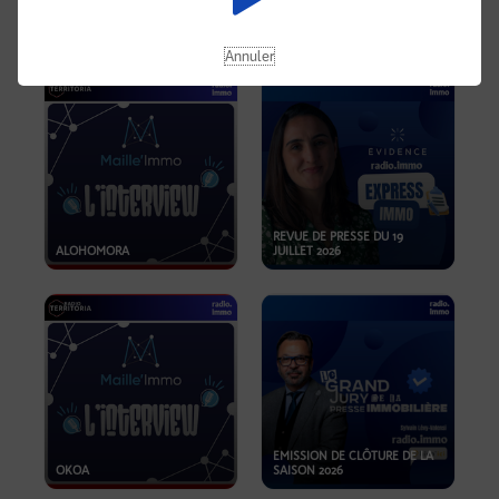
OPPORTUNITÉS… ET SI LE BON
PLAN SE TROUVAIT LÀ OÙ ON
EMISSION SPÉCIALE SIBCA
NE REGARDE PAS ASSEZ ?
2026
Annuler
REVUE DE PRESSE DU 19
ALOHOMORA
JUILLET 2026
EMISSION DE CLÔTURE DE LA
OKOA
SAISON 2026