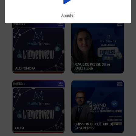
OPPORTUNITÉS… ET SI LE BON
PLAN SE TROUVAIT LÀ OÙ ON
EMISSION SPÉCIALE SIBCA
NE REGARDE PAS ASSEZ ?
2026
Annuler
REVUE DE PRESSE DU 19
ALOHOMORA
JUILLET 2026
EMISSION DE CLÔTURE DE LA
OKOA
SAISON 2026