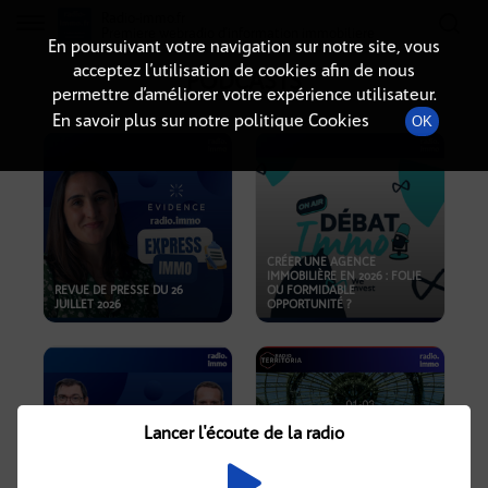
Radio-immo.fr
Premiere webradio d'information immobiliere
En poursuivant votre navigation sur notre site, vous
acceptez l’utilisation de cookies afin de nous
PODCASTS
permettre d’améliorer votre expérience utilisateur.
En savoir plus sur notre politique Cookies
OK
CRÉER UNE AGENCE
IMMOBILIÈRE EN 2026 : FOLIE
REVUE DE PRESSE DU 26
OU FORMIDABLE
JUILLET 2026
OPPORTUNITÉ ?
Lancer l'écoute de la radio
CRISE IMMOBILIÈRE, PRIX EN
BAISSE, NOUVELLES