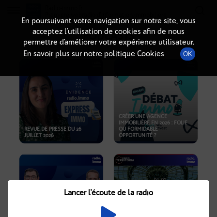
Radio-immo.fr
Premiere webradio d'information immobiliere
En poursuivant votre navigation sur notre site, vous
acceptez l’utilisation de cookies afin de nous
PODCASTS
permettre d’améliorer votre expérience utilisateur.
En savoir plus sur notre politique Cookies
OK
CRÉER UNE AGENCE
IMMOBILIÈRE EN 2026 : FOLIE
REVUE DE PRESSE DU 26
OU FORMIDABLE
JUILLET 2026
OPPORTUNITÉ ?
Lancer l'écoute de la radio
CRISE IMMOBILIÈRE, PRIX EN
BAISSE, NOUVELLES