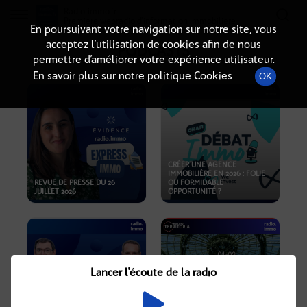
Radio-immo.fr
Premiere webradio d'information immobiliere
En poursuivant votre navigation sur notre site, vous
acceptez l’utilisation de cookies afin de nous
PODCASTS
permettre d’améliorer votre expérience utilisateur.
En savoir plus sur notre politique Cookies
OK
CRÉER UNE AGENCE
IMMOBILIÈRE EN 2026 : FOLIE
REVUE DE PRESSE DU 26
OU FORMIDABLE
JUILLET 2026
OPPORTUNITÉ ?
Lancer l'écoute de la radio
CRISE IMMOBILIÈRE, PRIX EN
BAISSE, NOUVELLES