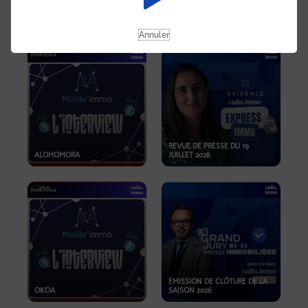
OPPORTUNITÉS… ET SI LE BON
PLAN SE TROUVAIT LÀ OÙ ON
EMISSION SPÉCIALE SIBCA
NE REGARDE PAS ASSEZ ?
2026
Annuler
REVUE DE PRESSE DU 19
ALOHOMORA
JUILLET 2026
EMISSION DE CLÔTURE DE LA
OKOA
SAISON 2026