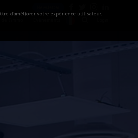
Newsletter
ttre d’améliorer votre expérience utilisateur.
 de l'immo
Evénements
Login