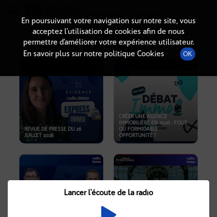
Radio-immo.fr
Premiere webradio d'information immobiliere
En poursuivant votre navigation sur notre site, vous
acceptez l’utilisation de cookies afin de nous
PODCASTS
permettre d’améliorer votre expérience utilisateur.
En savoir plus sur notre politique Cookies
OK
CRÉER UNE AGENCE
IMMOBILIÈRE EN 2026 : FOLIE
REVUE DE PRESSE DU 26
OU FORMIDABLE
JUILLET 2026
OPPORTUNITÉ ?
Lancer l'écoute de la radio
CRISE IMMOBILIÈRE, PRIX EN
BAISSE, NOUVELLES