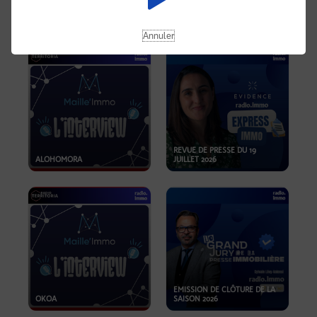
OPPORTUNITÉS… ET SI LE BON
PLAN SE TROUVAIT LÀ OÙ ON
EMISSION SPÉCIALE SIBCA
NE REGARDE PAS ASSEZ ?
2026
Annuler
REVUE DE PRESSE DU 19
ALOHOMORA
JUILLET 2026
EMISSION DE CLÔTURE DE LA
OKOA
SAISON 2026