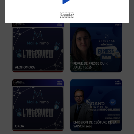
OPPORTUNITÉS… ET SI LE BON
PLAN SE TROUVAIT LÀ OÙ ON
EMISSION SPÉCIALE SIBCA
NE REGARDE PAS ASSEZ ?
2026
Annuler
REVUE DE PRESSE DU 19
ALOHOMORA
JUILLET 2026
EMISSION DE CLÔTURE DE LA
OKOA
SAISON 2026