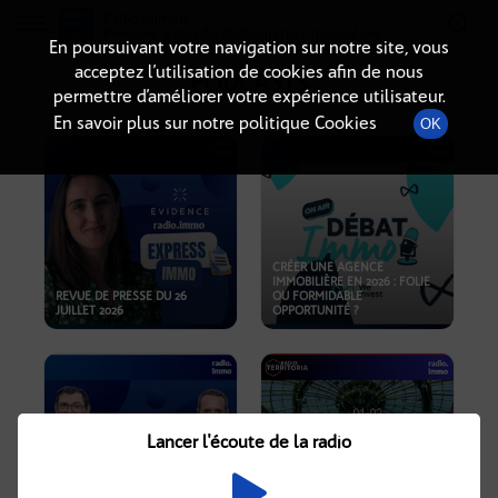
Radio-immo.fr
Premiere webradio d'information immobiliere
En poursuivant votre navigation sur notre site, vous
acceptez l’utilisation de cookies afin de nous
PODCASTS
permettre d’améliorer votre expérience utilisateur.
En savoir plus sur notre politique Cookies
OK
CRÉER UNE AGENCE
IMMOBILIÈRE EN 2026 : FOLIE
REVUE DE PRESSE DU 26
OU FORMIDABLE
JUILLET 2026
OPPORTUNITÉ ?
Lancer l'écoute de la radio
CRISE IMMOBILIÈRE, PRIX EN
BAISSE, NOUVELLES