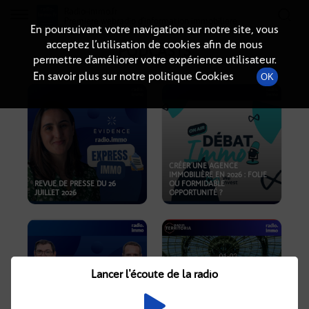
Radio-immo.fr
Premiere webradio d'information immobiliere
En poursuivant votre navigation sur notre site, vous
acceptez l’utilisation de cookies afin de nous
PODCASTS
permettre d’améliorer votre expérience utilisateur.
En savoir plus sur notre politique Cookies
OK
CRÉER UNE AGENCE
IMMOBILIÈRE EN 2026 : FOLIE
REVUE DE PRESSE DU 26
OU FORMIDABLE
JUILLET 2026
OPPORTUNITÉ ?
Lancer l'écoute de la radio
CRISE IMMOBILIÈRE, PRIX EN
BAISSE, NOUVELLES