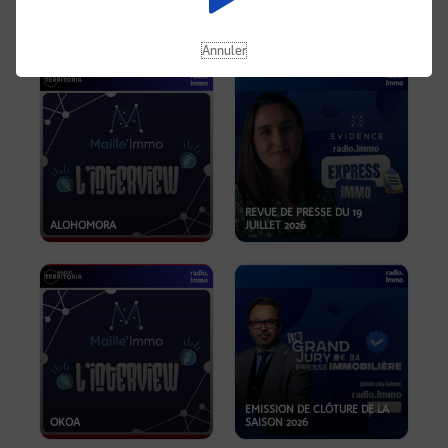
OPPORTUNITÉS… ET SI LE BON
PLAN SE TROUVAIT LÀ OÙ ON
EMISSION SPÉCIALE SIBCA
NE REGARDE PAS ASSEZ ?
2026
Annuler
REVUE DE PRESSE DU 19
ALOHOMORA
JUILLET 2026
EMISSION DE CLÔTURE DE LA
OKOA
SAISON 2026