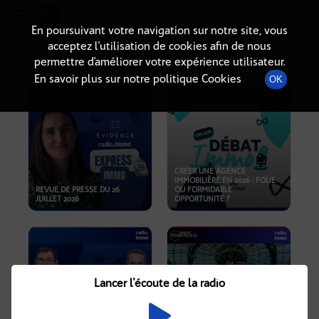
Radio-immo.fr
Premiere webradio d'information immobiliere
En poursuivant votre navigation sur notre site, vous
acceptez l’utilisation de cookies afin de nous
PODCASTS
permettre d’améliorer votre expérience utilisateur.
En savoir plus sur notre politique Cookies
OK
CRÉER UNE AGENCE
IMMOBILIÈRE EN 2026 : FOLIE
REVUE DE PRESSE DU 26
OU FORMIDABLE
JUILLET 2026
OPPORTUNITÉ ?
Lancer l'écoute de la radio
CRISE IMMOBILIÈRE, PRIX EN
BAISSE, NOUVELLES