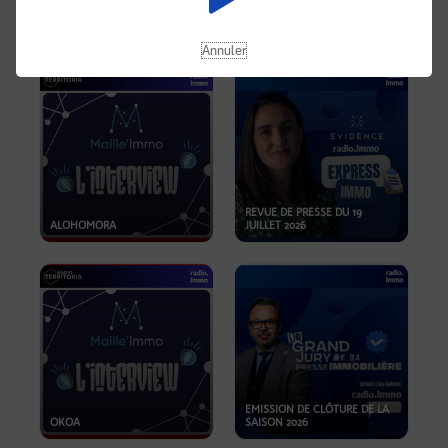
OPPORTUNITÉS… ET SI LE BON
PLAN SE TROUVAIT LÀ OÙ ON
EMISSION SPÉCIALE SIBCA
NE REGARDE PAS ASSEZ ?
2026
Annuler
REVUE DE PRESSE DU 19
ALOHOMORA
JUILLET 2026
EMISSION DE CLÔTURE DE LA
OKOA
SAISON 2026