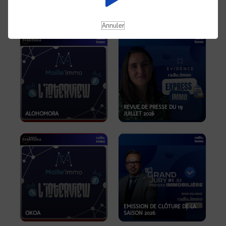
OPPORTUNITÉS… ET SI LE BON
PLAN SE TROUVAIT LÀ OÙ ON
EMISSION SPÉCIALE SIBCA
NE REGARDE PAS ASSEZ ?
2026
Annuler
REVUE DE PRESSE DU 19
ALOHOMORA
JUILLET 2026
EMISSION DE CLÔTURE DE LA
OKOA
SAISON 2026