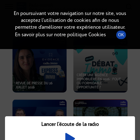
Radio-immo.fr
Premiere webradio d'information immobiliere
En poursuivant votre navigation sur notre site, vous
acceptez l’utilisation de cookies afin de nous
PODCASTS
permettre d’améliorer votre expérience utilisateur.
En savoir plus sur notre politique Cookies
OK
CRÉER UNE AGENCE
IMMOBILIÈRE EN 2026 : FOLIE
REVUE DE PRESSE DU 26
OU FORMIDABLE
JUILLET 2026
OPPORTUNITÉ ?
Lancer l'écoute de la radio
CRISE IMMOBILIÈRE, PRIX EN
BAISSE, NOUVELLES