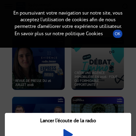
Radio-immo.fr
Premiere webradio d'information immobiliere
En poursuivant votre navigation sur notre site, vous
acceptez l’utilisation de cookies afin de nous
PODCASTS
permettre d’améliorer votre expérience utilisateur.
En savoir plus sur notre politique Cookies
OK
CRÉER UNE AGENCE
IMMOBILIÈRE EN 2026 : FOLIE
REVUE DE PRESSE DU 26
OU FORMIDABLE
JUILLET 2026
OPPORTUNITÉ ?
Lancer l'écoute de la radio
CRISE IMMOBILIÈRE, PRIX EN
BAISSE, NOUVELLES