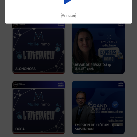
OPPORTUNITÉS… ET SI LE BON
PLAN SE TROUVAIT LÀ OÙ ON
EMISSION SPÉCIALE SIBCA
NE REGARDE PAS ASSEZ ?
2026
Annuler
REVUE DE PRESSE DU 19
ALOHOMORA
JUILLET 2026
EMISSION DE CLÔTURE DE LA
OKOA
SAISON 2026