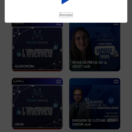
OPPORTUNITÉS… ET SI LE BON
PLAN SE TROUVAIT LÀ OÙ ON
EMISSION SPÉCIALE SIBCA
NE REGARDE PAS ASSEZ ?
2026
Annuler
REVUE DE PRESSE DU 19
ALOHOMORA
JUILLET 2026
EMISSION DE CLÔTURE DE LA
OKOA
SAISON 2026