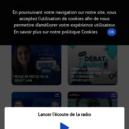
Radio-immo.fr
Premiere webradio d'information immobiliere
En poursuivant votre navigation sur notre site, vous
acceptez l’utilisation de cookies afin de nous
PODCASTS
permettre d’améliorer votre expérience utilisateur.
En savoir plus sur notre politique Cookies
OK
CRÉER UNE AGENCE
IMMOBILIÈRE EN 2026 : FOLIE
REVUE DE PRESSE DU 26
OU FORMIDABLE
JUILLET 2026
OPPORTUNITÉ ?
Lancer l'écoute de la radio
CRISE IMMOBILIÈRE, PRIX EN
BAISSE, NOUVELLES