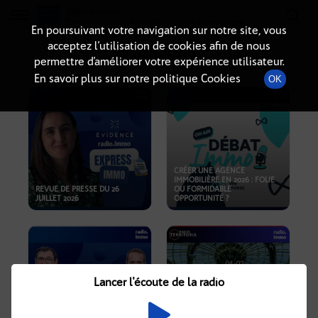
Radio-immo.fr
Premiere webradio d'information immobiliere
En poursuivant votre navigation sur notre site, vous
acceptez l’utilisation de cookies afin de nous
PODCASTS
permettre d’améliorer votre expérience utilisateur.
En savoir plus sur notre politique Cookies
OK
CRÉER UNE AGENCE
IMMOBILIÈRE EN 2026 : FOLIE
REVUE DE PRESSE DU 26
OU FORMIDABLE
JUILLET 2026
OPPORTUNITÉ ?
Lancer l'écoute de la radio
CRISE IMMOBILIÈRE, PRIX EN
BAISSE, NOUVELLES