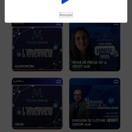
OPPORTUNITÉS… ET SI LE BON
PLAN SE TROUVAIT LÀ OÙ ON
EMISSION SPÉCIALE SIBCA
NE REGARDE PAS ASSEZ ?
2026
Annuler
REVUE DE PRESSE DU 19
ALOHOMORA
JUILLET 2026
EMISSION DE CLÔTURE DE LA
OKOA
SAISON 2026