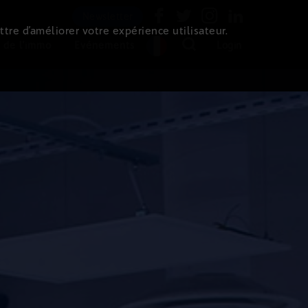
Newsletter
ttre d’améliorer votre expérience utilisateur.
 de l'immo
Evénements
Login