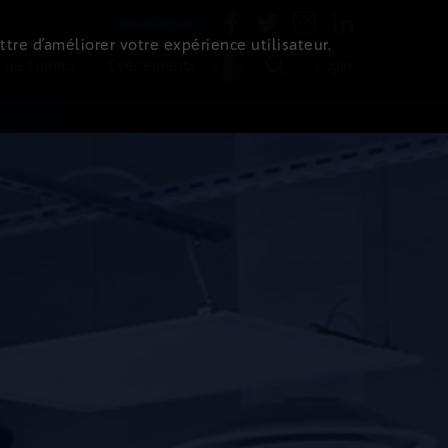
Newsletter
ttre d’améliorer votre expérience utilisateur.
 de l'immo
Evénements
Login