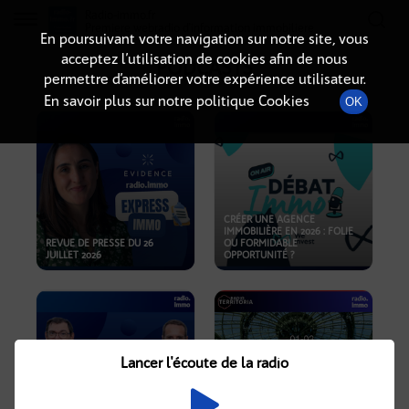
Radio-immo.fr
Premiere webradio d'information immobiliere
En poursuivant votre navigation sur notre site, vous
acceptez l’utilisation de cookies afin de nous
PODCASTS
permettre d’améliorer votre expérience utilisateur.
En savoir plus sur notre politique Cookies
OK
CRÉER UNE AGENCE
IMMOBILIÈRE EN 2026 : FOLIE
REVUE DE PRESSE DU 26
OU FORMIDABLE
JUILLET 2026
OPPORTUNITÉ ?
Lancer l'écoute de la radio
CRISE IMMOBILIÈRE, PRIX EN
BAISSE, NOUVELLES