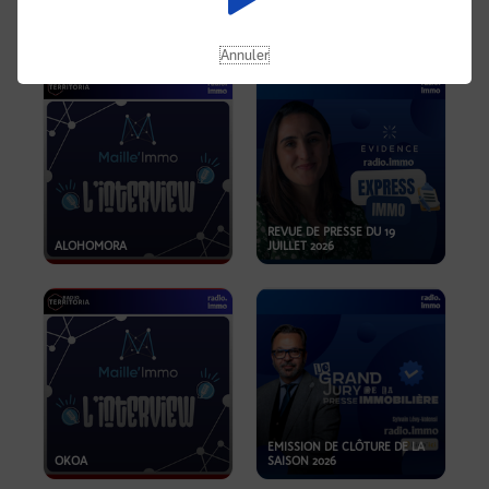
OPPORTUNITÉS… ET SI LE BON
PLAN SE TROUVAIT LÀ OÙ ON
EMISSION SPÉCIALE SIBCA
NE REGARDE PAS ASSEZ ?
2026
Annuler
REVUE DE PRESSE DU 19
ALOHOMORA
JUILLET 2026
EMISSION DE CLÔTURE DE LA
OKOA
SAISON 2026